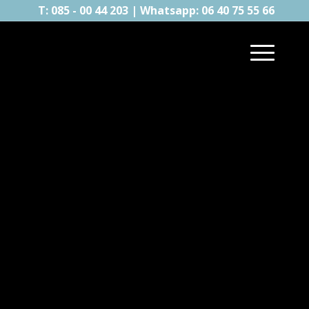
T: 085 - 00 44 203
|
Whatsapp: 06 40 75 55 66